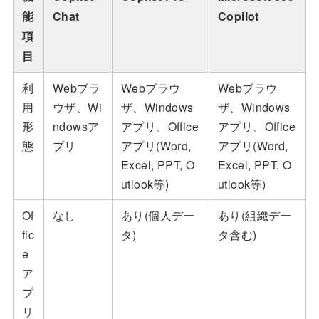
能
Chat
Copilot
項
目
利
Webブラ
Webブラウ
Webブラウ
用
ウザ、Wi
ザ、Windows
ザ、Windows
形
ndowsア
アプリ、Office
アプリ、Office
態
プリ
アプリ(Word,
アプリ(Word,
Excel, PPT, O
Excel, PPT, O
utlook等)
utlook等)
Of
なし
あり(個人デー
あり(組織デー
fic
タ)
タ含む)
e
ア
プ
リ