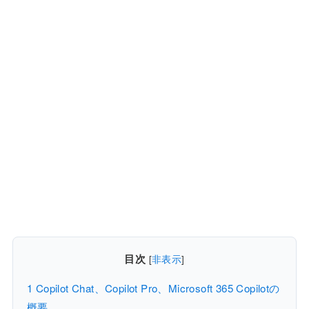
目次
[
非表示
]
1
Copilot Chat、Copilot Pro、Microsoft 365 Copilotの
概要