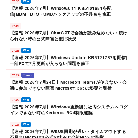
07.30
Win
【速報 2026年7月】Windows 11 KB5101684を配
信|MDM・DFS・SMBバックアップの不具合を修正
07.29
【速報 2026年7月】ChatGPTで会話が読み込めない・続け
られない時の公式障害と復旧状況
07.25
Win
【速報 2026年7月】Windows Update KB5121767を配信|
一部PCで7月更新が入らない問題を修正
07.24
Teams
【速報 2026年7月24日】Microsoft Teamsが使えない・会
議に参加できない障害|Microsoft 365の影響と現状
07.22
Win
【速報 2026年7月】Windows更新後に社内システムへログ
インできない時のKerberos RC4制限確認
07.21
Win
【速報 2026年7月】WSUS同期が遅い・タイムアウトする
不具合|Microsoft公式の状況と会社PCへの影響