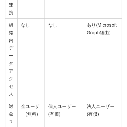
連
携
組
なし
なし
あり(Microsoft
織
Graph経由)
内
デ
ー
タ
ア
ク
セ
ス
対
全ユーザ
個人ユーザー
法人ユーザー
象
ー(無料)
(有償)
(有償)
ユ