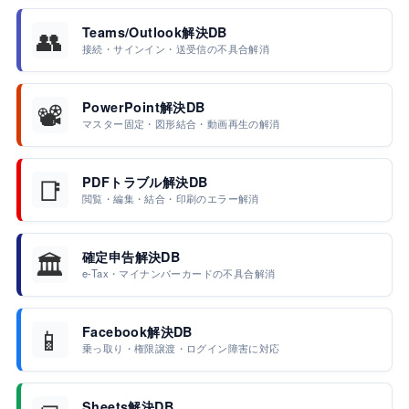
👥
Teams/Outlook解決DB
接続・サインイン・送受信の不具合解消
📽️
PowerPoint解決DB
マスター固定・図形結合・動画再生の解消
📑
PDFトラブル解決DB
閲覧・編集・結合・印刷のエラー解消
🏛️
確定申告解決DB
e-Tax・マイナンバーカードの不具合解消
📱
Facebook解決DB
乗っ取り・権限譲渡・ログイン障害に対応
Sheets解決DB