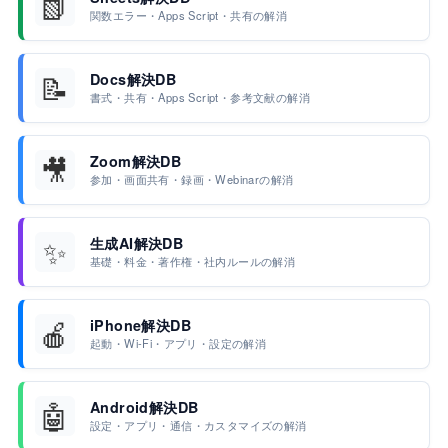
📗
関数エラー・Apps Script・共有の解消
📝
Docs解決DB
書式・共有・Apps Script・参考文献の解消
🎥
Zoom解決DB
参加・画面共有・録画・Webinarの解消
✨
生成AI解決DB
基礎・料金・著作権・社内ルールの解消
🍎
iPhone解決DB
起動・Wi-Fi・アプリ・設定の解消
🤖
Android解決DB
設定・アプリ・通信・カスタマイズの解消