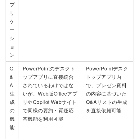
プ
リ
ケ
ー
シ
ョ
ン
Q
PowerPointのデスクト
PowerPointデスク
&
ップアプリに直接統合
トップアプリ内
A
されているわけではな
で、プレゼン資料
生
いが、Web版Officeアプ
の内容に基づいた
成
リやCopilot Webサイト
Q&Aリストの生成
の
で同様の要約・質疑応
を直接依頼可能
機
答機能を利用可能
能