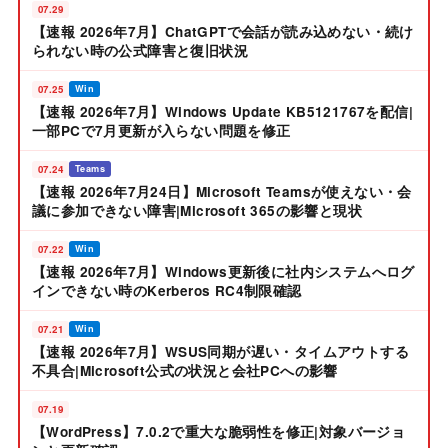
07.29
【速報 2026年7月】ChatGPTで会話が読み込めない・続け
られない時の公式障害と復旧状況
07.25
Win
【速報 2026年7月】Windows Update KB5121767を配信|
一部PCで7月更新が入らない問題を修正
07.24
Teams
【速報 2026年7月24日】Microsoft Teamsが使えない・会
議に参加できない障害|Microsoft 365の影響と現状
07.22
Win
【速報 2026年7月】Windows更新後に社内システムへログ
インできない時のKerberos RC4制限確認
07.21
Win
【速報 2026年7月】WSUS同期が遅い・タイムアウトする
不具合|Microsoft公式の状況と会社PCへの影響
07.19
【WordPress】7.0.2で重大な脆弱性を修正|対象バージョ