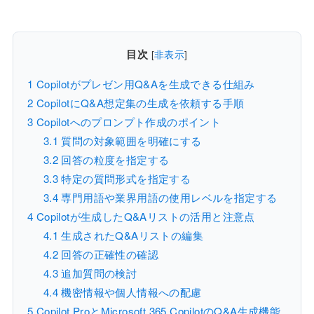
目次
[
非表示
]
1
Copilotがプレゼン用Q&Aを生成できる仕組み
2
CopilotにQ&A想定集の生成を依頼する手順
3
Copilotへのプロンプト作成のポイント
3.1
質問の対象範囲を明確にする
3.2
回答の粒度を指定する
3.3
特定の質問形式を指定する
3.4
専門用語や業界用語の使用レベルを指定する
4
Copilotが生成したQ&Aリストの活用と注意点
4.1
生成されたQ&Aリストの編集
4.2
回答の正確性の確認
4.3
追加質問の検討
4.4
機密情報や個人情報への配慮
5
Copilot ProとMicrosoft 365 CopilotのQ&A生成機能