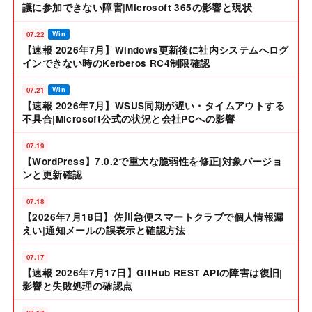
議に参加できない障害|Microsoft 365の影響と現状
07.22
Win
【速報 2026年7月】Windows更新後に社内システムへログ
インできない時のKerberos RC4制限確認
07.21
Win
【速報 2026年7月】WSUS同期が遅い・タイムアウトする
不具合|Microsoft公式の状況と会社PCへの影響
07.19
【WordPress】7.0.2で重大な脆弱性を修正|対象バージョ
ンと更新確認
07.18
【2026年7月18日】佐川急便スマートクラブで個人情報漏
えい|通知メールの誤表示と確認方法
07.17
【速報 2026年7月17日】GitHub REST APIの障害は復旧|
影響と失敗処理の確認点