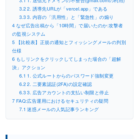
3.1
1. 送信元ドメインの不整合(gmail.comの利用)
3.2
2. 誘導先URLが「vercel.app」である
3.3
3. 内容の「汎用性」と「緊急性」の煽り
4
なぜ広告出稿から「10時間」で届いたのか:攻撃者
の監視システム
5
【比較表】正規の通知とフィッシングメールの判別
仕様
6
もしリンクをクリックしてしまった場合の「超解
決」アクション
6.1
1. 公式ルートからのパスワード強制変更
6.2
2. 二要素認証(2FA)の設定確認
6.3
3. 広告アカウントの支払い制限と停止
7
FAQ:広告運用におけるセキュリティの疑問
7.1
迷惑メールの人気記事ランキング