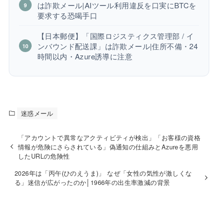
は詐欺メール|AIツール利用違反を口実にBTCを
要求する恐喝手口
【日本郵便】「国際ロジスティクス管理部 / イ
ンバウンド配送課」は詐欺メール|住所不備・24
時間以内・Azure誘導に注意
迷惑メール
「アカウントで異常なアクティビティが検出」「お客様の資格
情報が危険にさらされている」偽通知の仕組みとAzureを悪用
したURLの危険性
2026年は「丙午(ひのえうま)」 なぜ「女性の気性が激しくな
る」迷信が広がったのか│1966年の出生率激減の背景