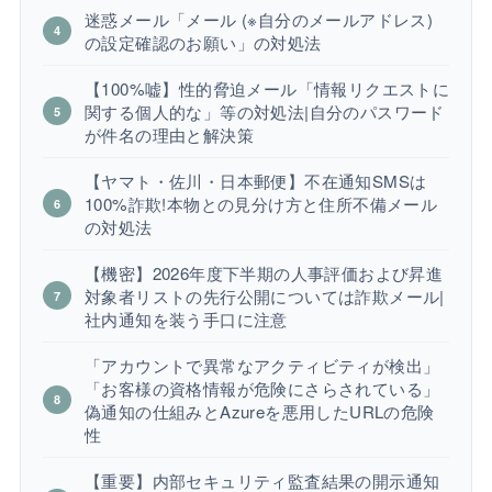
迷惑メール「メール (※自分のメールアドレス)
の設定確認のお願い」の対処法
【100%嘘】性的脅迫メール「情報リクエストに
関する個人的な」等の対処法|自分のパスワード
が件名の理由と解決策
【ヤマト・佐川・日本郵便】不在通知SMSは
100%詐欺!本物との見分け方と住所不備メール
の対処法
【機密】2026年度下半期の人事評価および昇進
対象者リストの先行公開については詐欺メール|
社内通知を装う手口に注意
「アカウントで異常なアクティビティが検出」
「お客様の資格情報が危険にさらされている」
偽通知の仕組みとAzureを悪用したURLの危険
性
【重要】内部セキュリティ監査結果の開示通知