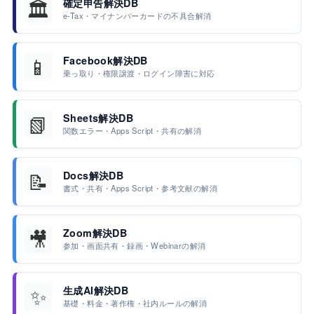
🏛️
確定申告解決DB
e-Tax・マイナンバーカードの不具合解消
📱
Facebook解決DB
乗っ取り・権限譲渡・ログイン障害に対応
📗
Sheets解決DB
関数エラー・Apps Script・共有の解消
📝
Docs解決DB
書式・共有・Apps Script・参考文献の解消
🎥
Zoom解決DB
参加・画面共有・録画・Webinarの解消
✨
生成AI解決DB
基礎・料金・著作権・社内ルールの解消