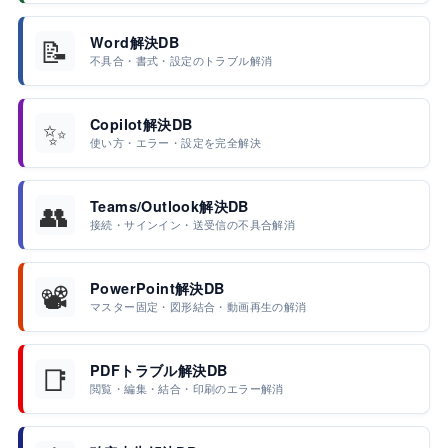
📝
Word解決DB
不具合・書式・設定のトラブル解消
✨
Copilot解決DB
使い方・エラー・設定を完全解決
👥
Teams/Outlook解決DB
接続・サインイン・送受信の不具合解消
📽️
PowerPoint解決DB
マスター固定・図形結合・動画再生の解消
📑
PDFトラブル解決DB
閲覧・編集・結合・印刷のエラー解消