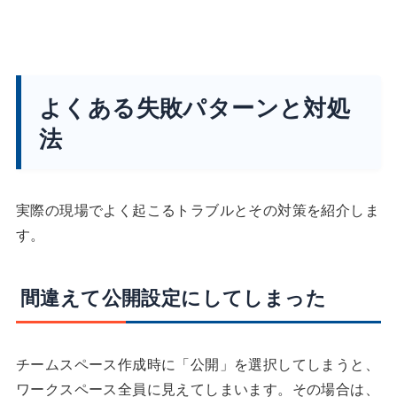
よくある失敗パターンと対処
法
実際の現場でよく起こるトラブルとその対策を紹介しま
す。
間違えて公開設定にしてしまった
チームスペース作成時に「公開」を選択してしまうと、
ワークスペース全員に見えてしまいます。その場合は、