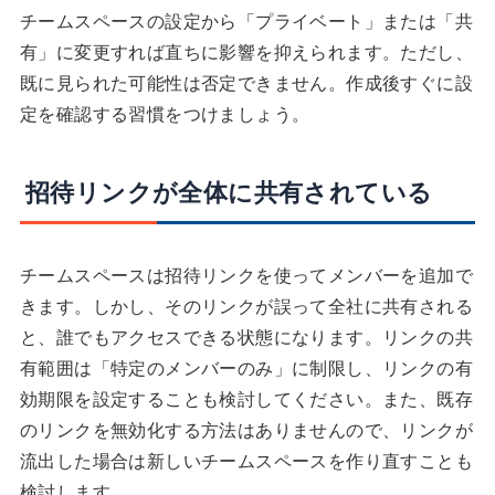
チームスペースの設定から「プライベート」または「共
有」に変更すれば直ちに影響を抑えられます。ただし、
既に見られた可能性は否定できません。作成後すぐに設
定を確認する習慣をつけましょう。
招待リンクが全体に共有されている
チームスペースは招待リンクを使ってメンバーを追加で
きます。しかし、そのリンクが誤って全社に共有される
と、誰でもアクセスできる状態になります。リンクの共
有範囲は「特定のメンバーのみ」に制限し、リンクの有
効期限を設定することも検討してください。また、既存
のリンクを無効化する方法はありませんので、リンクが
流出した場合は新しいチームスペースを作り直すことも
検討します。