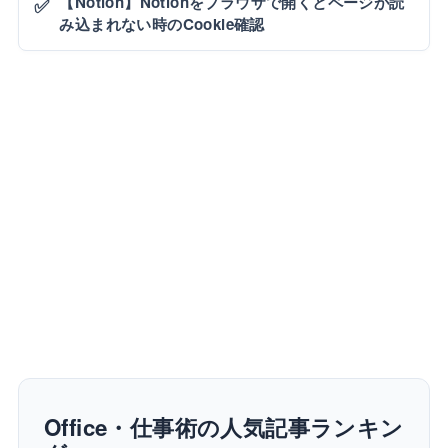
【Notion】Notionをブラウザで開くとページが読
✅
み込まれない時のCookie確認
Office・仕事術の人気記事ランキン