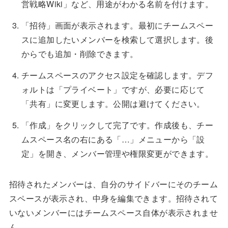
営戦略Wiki」など、用途がわかる名前を付けます。
「招待」画面が表示されます。最初にチームスペー
スに追加したいメンバーを検索して選択します。後
からでも追加・削除できます。
チームスペースのアクセス設定を確認します。デフ
ォルトは「プライベート」ですが、必要に応じて
「共有」に変更します。公開は避けてください。
「作成」をクリックして完了です。作成後も、チー
ムスペース名の右にある「…」メニューから「設
定」を開き、メンバー管理や権限変更ができます。
招待されたメンバーは、自分のサイドバーにそのチーム
スペースが表示され、中身を編集できます。招待されて
いないメンバーにはチームスペース自体が表示されませ
ん。