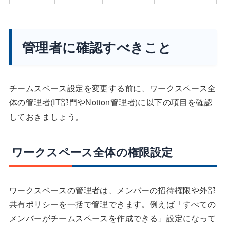
管理者に確認すべきこと
チームスペース設定を変更する前に、ワークスペース全
体の管理者(IT部門やNotion管理者)に以下の項目を確認
しておきましょう。
ワークスペース全体の権限設定
ワークスペースの管理者は、メンバーの招待権限や外部
共有ポリシーを一括で管理できます。例えば「すべての
メンバーがチームスペースを作成できる」設定になって