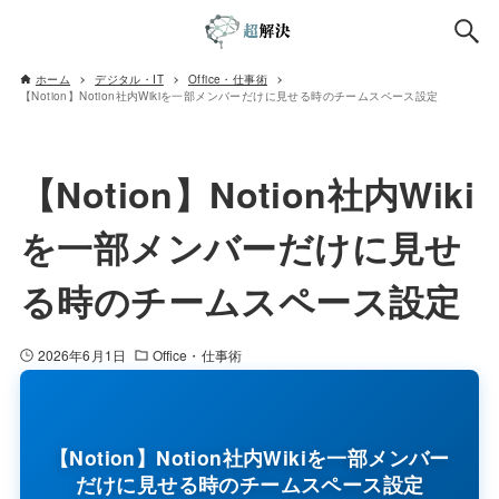
ホーム
デジタル・IT
Office・仕事術
【Notion】Notion社内Wikiを一部メンバーだけに見せる時のチームスペース設定
【Notion】Notion社内Wiki
を一部メンバーだけに見せ
る時のチームスペース設定
2026年6月1日
Office・仕事術
【Notion】Notion社内Wikiを一部メンバー
だけに見せる時のチームスペース設定