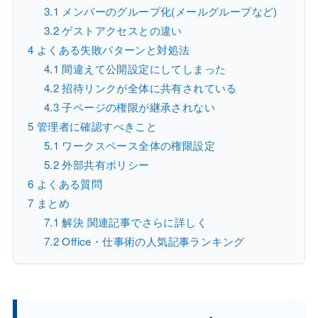
3.1
メンバーのグループ化(メールグループなど)
3.2
ゲストアクセスとの違い
4
よくある失敗パターンと対処法
4.1
間違えて公開設定にしてしまった
4.2
招待リンクが全体に共有されている
4.3
子ページの権限が継承されない
5
管理者に確認すべきこと
5.1
ワークスペース全体の権限設定
5.2
外部共有ポリシー
6
よくある質問
7
まとめ
7.1
解決 関連記事でさらに詳しく
7.2
Office・仕事術の人気記事ランキング