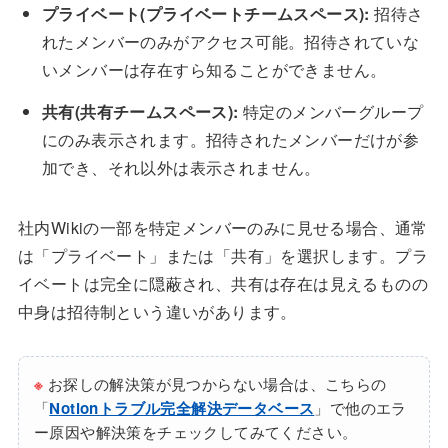
プライベート(プライベートチームスペース):
招待さ
れたメンバーのみがアクセス可能。招待されていな
いメンバーは存在すら知ることができません。
共有(共有チームスペース):
特定のメンバーグループ
にのみ表示されます。招待されたメンバーだけが参
加でき、それ以外は表示されません。
社内Wikiの一部を特定メンバーのみに見せる場合、通常
は「プライベート」または「共有」を選択します。プラ
イベートは完全に隠蔽され、共有は存在は見えるものの
中身は招待制という違いがあります。
※
お探しの解決策が見つからない場合は、こちらの
「
Notionトラブル完全解決データベース
」で他のエラ
ー原因や解決策をチェックしてみてください。