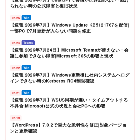
られない時の公式障害と復旧状況
07.25
Win
【速報 2026年7月】Windows Update KB5121767を配信|
一部PCで7月更新が入らない問題を修正
07.24
Teams
【速報 2026年7月24日】Microsoft Teamsが使えない・会
議に参加できない障害|Microsoft 365の影響と現状
07.22
Win
【速報 2026年7月】Windows更新後に社内システムへログ
インできない時のKerberos RC4制限確認
07.21
Win
【速報 2026年7月】WSUS同期が遅い・タイムアウトする
不具合|Microsoft公式の状況と会社PCへの影響
07.19
【WordPress】7.0.2で重大な脆弱性を修正|対象バージョ
ンと更新確認