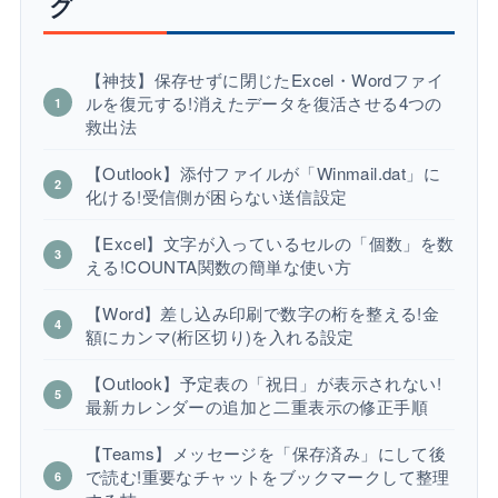
グ
【神技】保存せずに閉じたExcel・Wordファイ
ルを復元する!消えたデータを復活させる4つの
救出法
【Outlook】添付ファイルが「Winmail.dat」に
化ける!受信側が困らない送信設定
【Excel】文字が入っているセルの「個数」を数
える!COUNTA関数の簡単な使い方
【Word】差し込み印刷で数字の桁を整える!金
額にカンマ(桁区切り)を入れる設定
【Outlook】予定表の「祝日」が表示されない!
最新カレンダーの追加と二重表示の修正手順
【Teams】メッセージを「保存済み」にして後
で読む!重要なチャットをブックマークして整理