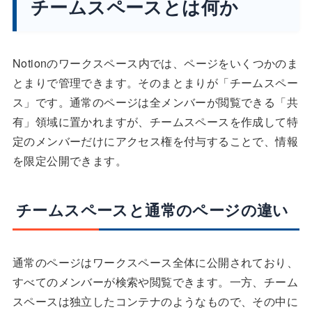
チームスペースとは何か
Notionのワークスペース内では、ページをいくつかのま
とまりで管理できます。そのまとまりが「チームスペー
ス」です。通常のページは全メンバーが閲覧できる「共
有」領域に置かれますが、チームスペースを作成して特
定のメンバーだけにアクセス権を付与することで、情報
を限定公開できます。
チームスペースと通常のページの違い
通常のページはワークスペース全体に公開されており、
すべてのメンバーが検索や閲覧できます。一方、チーム
スペースは独立したコンテナのようなもので、その中に