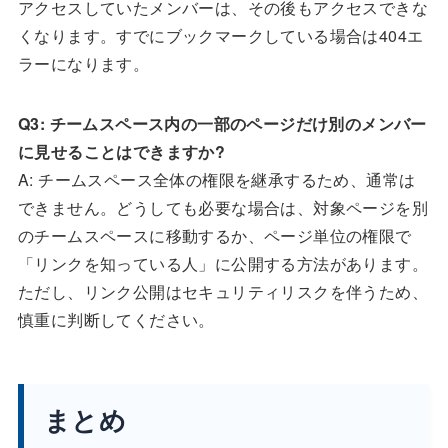
アクセスしていたメンバーは、その後もアクセスできな
くなります。すでにブックマークしている場合は404エ
ラーになります。
Q3: チームスペース内の一部のページだけ別のメンバー
に見せることはできますか?
A: チームスペース全体の権限を継承するため、通常は
できません。どうしても必要な場合は、対象ページを別
のチームスペースに移動するか、ページ単位の権限で
「リンクを知っている人」に公開する方法があります。
ただし、リンク公開はセキュリティリスクを伴うため、
慎重に判断してください。
まとめ