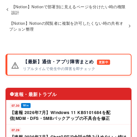
【Notion】Notionで部署別に見えるページを分けたい時の権限
設計
【Notion】Notionの閲覧者に複製を許可したくない時の共有オ
プション整理
【最新】通信・アプリ障害まとめ
⚠️
更新中
リアルタイムで発生中の障害を即チェック
速報・最新トラブル
🔴
07.30
Win
【速報 2026年7月】Windows 11 KB5101684を配
信|MDM・DFS・SMBバックアップの不具合を修正
07.29
【速報 2026年7月】ChatGPTで会話が読み込めない・続け