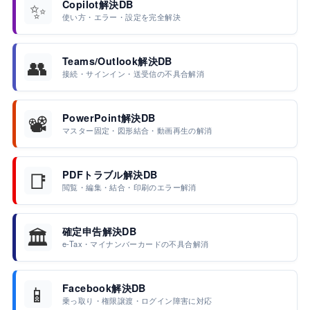
✨
Copilot解決DB
使い方・エラー・設定を完全解決
👥
Teams/Outlook解決DB
接続・サインイン・送受信の不具合解消
📽️
PowerPoint解決DB
マスター固定・図形結合・動画再生の解消
📑
PDFトラブル解決DB
閲覧・編集・結合・印刷のエラー解消
🏛️
確定申告解決DB
e-Tax・マイナンバーカードの不具合解消
📱
Facebook解決DB
乗っ取り・権限譲渡・ログイン障害に対応