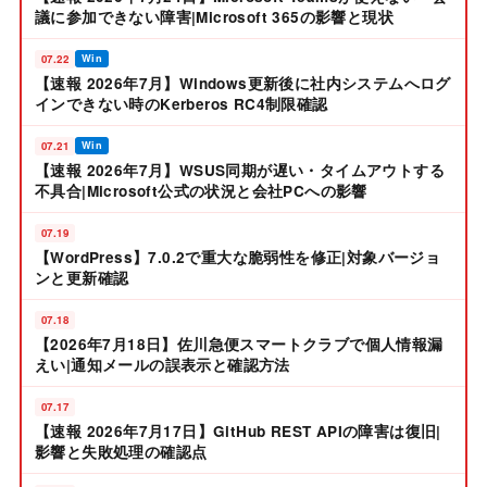
議に参加できない障害|Microsoft 365の影響と現状
07.22
Win
【速報 2026年7月】Windows更新後に社内システムへログ
インできない時のKerberos RC4制限確認
07.21
Win
【速報 2026年7月】WSUS同期が遅い・タイムアウトする
不具合|Microsoft公式の状況と会社PCへの影響
07.19
【WordPress】7.0.2で重大な脆弱性を修正|対象バージョ
ンと更新確認
07.18
【2026年7月18日】佐川急便スマートクラブで個人情報漏
えい|通知メールの誤表示と確認方法
07.17
【速報 2026年7月17日】GitHub REST APIの障害は復旧|
影響と失敗処理の確認点