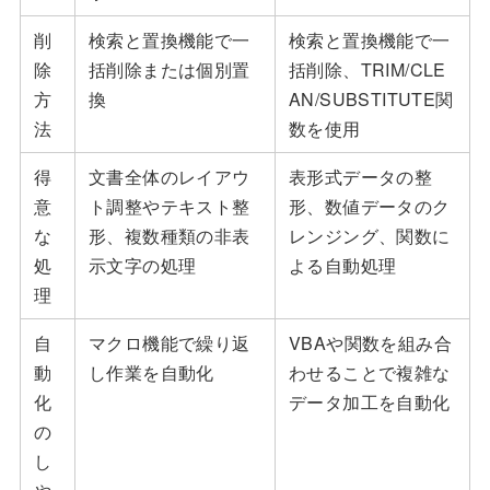
削
検索と置換機能で一
検索と置換機能で一
除
括削除または個別置
括削除、TRIM/CLE
方
換
AN/SUBSTITUTE関
法
数を使用
得
文書全体のレイアウ
表形式データの整
意
ト調整やテキスト整
形、数値データのク
な
形、複数種類の非表
レンジング、関数に
処
示文字の処理
よる自動処理
理
自
マクロ機能で繰り返
VBAや関数を組み合
動
し作業を自動化
わせることで複雑な
化
データ加工を自動化
の
し