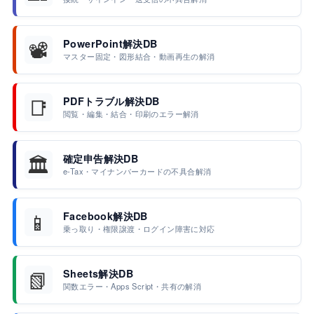
📽️
PowerPoint解決DB
マスター固定・図形結合・動画再生の解消
📑
PDFトラブル解決DB
閲覧・編集・結合・印刷のエラー解消
🏛️
確定申告解決DB
e-Tax・マイナンバーカードの不具合解消
📱
Facebook解決DB
乗っ取り・権限譲渡・ログイン障害に対応
📗
Sheets解決DB
関数エラー・Apps Script・共有の解消