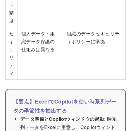
ト
精
度
セ
個人データ・組
組織のデータセキュリテ
キ
織データ保護の
ィポリシーに準拠
ュ
仕組みは異なる
リ
テ
ィ
【要点】ExcelでCopilotを使い時系列デー
タの季節性を抽出する
データ準備とCopilotウィンドウの起動:
時系
列データをExcelに用意し、Copilotウィンド