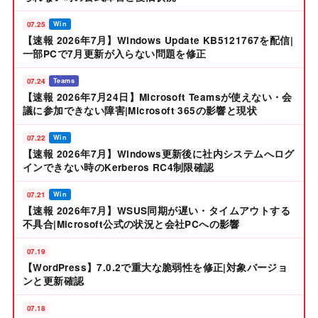
07.25
Win
【速報 2026年7月】Windows Update KB5121767を配信|
一部PCで7月更新が入らない問題を修正
07.24
Teams
【速報 2026年7月24日】Microsoft Teamsが使えない・会
議に参加できない障害|Microsoft 365の影響と現状
07.22
Win
【速報 2026年7月】Windows更新後に社内システムへログ
インできない時のKerberos RC4制限確認
07.21
Win
【速報 2026年7月】WSUS同期が遅い・タイムアウトする
不具合|Microsoft公式の状況と会社PCへの影響
07.19
【WordPress】7.0.2で重大な脆弱性を修正|対象バージョ
ンと更新確認
07.18