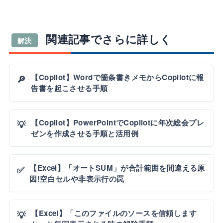
関連記事でさらに詳しく
解決
【Copilot】Wordで箇条書きメモからCopilotに報
🔎
告書を起こさせる手順
【Copilot】PowerPointでCopilotに年次総会プレ
💡
ゼンを作成させる手順と活用例
【Excel】「オートSUM」が合計範囲を間違える原
✅
因!空白セルや非表示行の罠
【Excel】「このファイルのソースを信頼します
💡