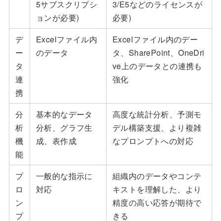
5サブスクリプシ
3/E5などのライセンスが
ョンが必要)
必要)
デ
Excelファイル内
Excelファイル内のデー
ー
のデータ
タ、SharePoint、OneDri
タ
ve上のデータとの連携も
連
強化
携
分
基本的なデータ
高度な統計分析、予測モ
析
分析、グラフ生
デル構築支援、より複雑
機
成、表作成
なプロンプトへの対応
能
プ
一般的な指示に
組織内のデータやコンテ
ロ
対応
キストを理解した、より
ン
精度の高い応答が期待で
プ
きる