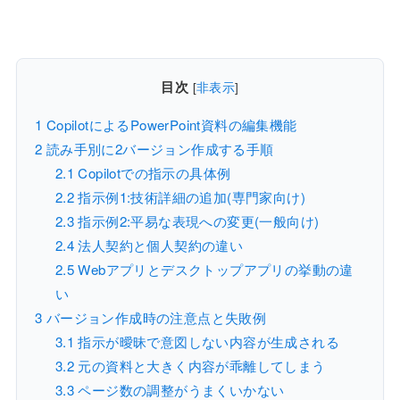
目次
[
非表示
]
1
CopilotによるPowerPoint資料の編集機能
2
読み手別に2バージョン作成する手順
2.1
Copilotでの指示の具体例
2.2
指示例1:技術詳細の追加(専門家向け)
2.3
指示例2:平易な表現への変更(一般向け)
2.4
法人契約と個人契約の違い
2.5
Webアプリとデスクトップアプリの挙動の違
い
3
バージョン作成時の注意点と失敗例
3.1
指示が曖昧で意図しない内容が生成される
3.2
元の資料と大きく内容が乖離してしまう
3.3
ページ数の調整がうまくいかない