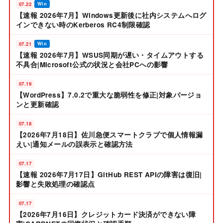
07.22
Win
【速報 2026年7月】Windows更新後に社内システムへログ
インできない時のKerberos RC4制限確認
07.21
Win
【速報 2026年7月】WSUS同期が遅い・タイムアウトする
不具合|Microsoft公式の状況と会社PCへの影響
07.19
【WordPress】7.0.2で重大な脆弱性を修正|対象バージョ
ンと更新確認
07.18
【2026年7月18日】佐川急便スマートクラブで個人情報漏
えい|通知メールの誤表示と確認方法
07.17
【速報 2026年7月17日】GitHub REST APIの障害は復旧|
影響と失敗処理の確認点
07.17
【2026年7月16日】クレジットカード決済ができない障