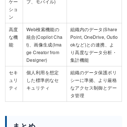
ケー
プ、モバイル)
ショ
ン
高度
Web検索機能の
組織内のデータ(Share
な機
統合(Copilot Cha
Point, OneDrive, Outlo
能
t)、画像生成(Ima
okなど)との連携、よ
ge Creator from
り高度なデータ分析・
Designer)
集計機能
セキ
個人利用を想定
組織のデータ保護ポリ
ュリ
した標準的なセ
シーに準拠、より厳格
ティ
キュリティ
なアクセス制御とデー
タ管理
まとめ