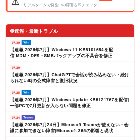
⚠️
リアルタイムで発生中の障害を即チェック
速報・最新トラブル
🔴
07.30
Win
【速報 2026年7月】Windows 11 KB5101684を配
信|MDM・DFS・SMBバックアップの不具合を修正
07.29
【速報 2026年7月】ChatGPTで会話が読み込めない・続け
られない時の公式障害と復旧状況
07.25
Win
【速報 2026年7月】Windows Update KB5121767を配信|
一部PCで7月更新が入らない問題を修正
07.24
Teams
【速報 2026年7月24日】Microsoft Teamsが使えない・会
議に参加できない障害|Microsoft 365の影響と現状