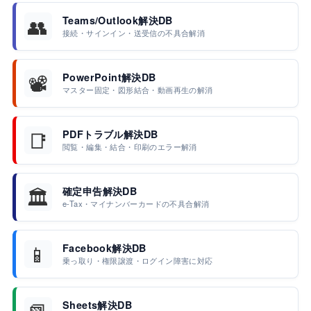
👥
Teams/Outlook解決DB
接続・サインイン・送受信の不具合解消
📽️
PowerPoint解決DB
マスター固定・図形結合・動画再生の解消
📑
PDFトラブル解決DB
閲覧・編集・結合・印刷のエラー解消
🏛️
確定申告解決DB
e-Tax・マイナンバーカードの不具合解消
📱
Facebook解決DB
乗っ取り・権限譲渡・ログイン障害に対応
📗
Sheets解決DB