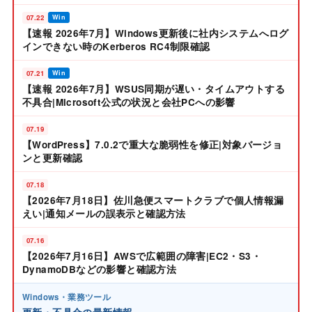
07.22
Win
【速報 2026年7月】Windows更新後に社内システムへログ
インできない時のKerberos RC4制限確認
07.21
Win
【速報 2026年7月】WSUS同期が遅い・タイムアウトする
不具合|Microsoft公式の状況と会社PCへの影響
07.19
【WordPress】7.0.2で重大な脆弱性を修正|対象バージョ
ンと更新確認
07.18
【2026年7月18日】佐川急便スマートクラブで個人情報漏
えい|通知メールの誤表示と確認方法
07.16
【2026年7月16日】AWSで広範囲の障害|EC2・S3・
DynamoDBなどの影響と確認方法
Windows・業務ツール
更新・不具合の最新情報