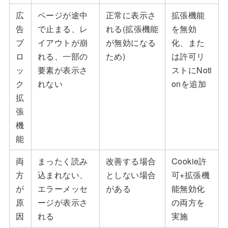
広
ページが途中
正常に表示さ
拡張機能
告
で止まる、レ
れる(拡張機能
を無効
ブ
イアウトが崩
が無効になる
化、また
ロ
れる、一部の
ため)
は許可リ
ッ
要素が表示さ
ストにNoti
ク
れない
onを追加
拡
張
機
能
両
まったく読み
改善する場合
Cookie許
方
込まれない、
としない場合
可+拡張機
が
エラーメッセ
がある
能無効化
原
ージが表示さ
の両方を
因
れる
実施