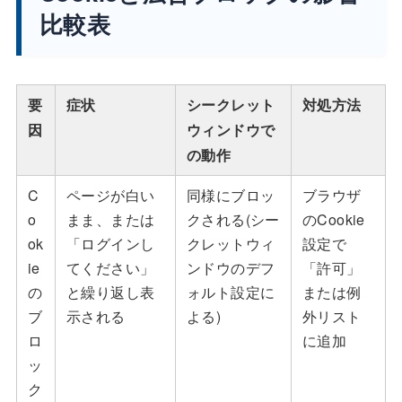
比較表
要
症状
シークレット
対処方法
因
ウィンドウで
の動作
C
ページが白い
同様にブロッ
ブラウザ
o
まま、または
クされる(シー
のCookie
ok
「ログインし
クレットウィ
設定で
ie
てください」
ンドウのデフ
「許可」
の
と繰り返し表
ォルト設定に
または例
ブ
示される
よる)
外リスト
ロ
に追加
ッ
ク