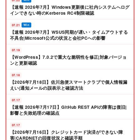
【速報 2026年7月】Windows更新後に社内システムへログ
インできない時のKerberos RC4制限確認
07.21
Win
【速報 2026年7月】WSUS同期が遅い・タイムアウトする
不具合|Microsoft公式の状況と会社PCへの影響
07.19
【WordPress】7.0.2で重大な脆弱性を修正|対象バージョ
ンと更新確認
07.18
【2026年7月18日】佐川急便スマートクラブで個人情報漏
えい|通知メールの誤表示と確認方法
07.17
【速報 2026年7月17日】GitHub REST APIの障害は復旧|
影響と失敗処理の確認点
07.17
【2026年7月16日】クレジットカード決済ができない障
害|CARDNETの回復状況と確認手順