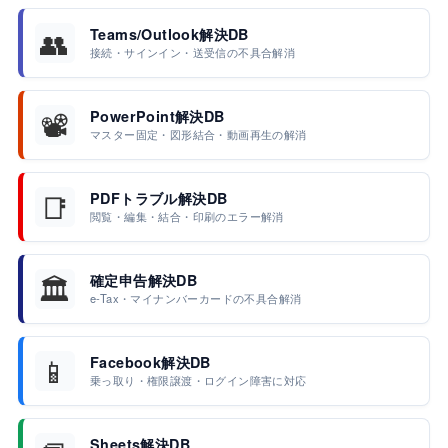
👥
Teams/Outlook解決DB
接続・サインイン・送受信の不具合解消
📽️
PowerPoint解決DB
マスター固定・図形結合・動画再生の解消
📑
PDFトラブル解決DB
閲覧・編集・結合・印刷のエラー解消
🏛️
確定申告解決DB
e-Tax・マイナンバーカードの不具合解消
📱
Facebook解決DB
乗っ取り・権限譲渡・ログイン障害に対応
Sheets解決DB