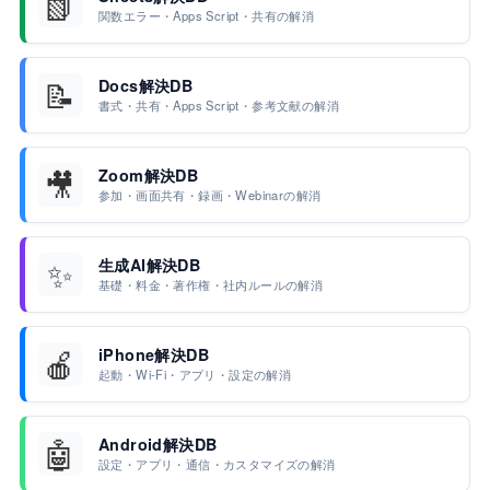
📗
関数エラー・Apps Script・共有の解消
📝
Docs解決DB
書式・共有・Apps Script・参考文献の解消
🎥
Zoom解決DB
参加・画面共有・録画・Webinarの解消
✨
生成AI解決DB
基礎・料金・著作権・社内ルールの解消
🍎
iPhone解決DB
起動・Wi-Fi・アプリ・設定の解消
🤖
Android解決DB
設定・アプリ・通信・カスタマイズの解消