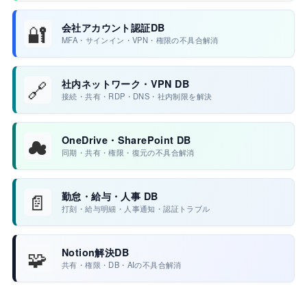
🔐
会社アカウント認証DB
MFA・サインイン・VPN・権限の不具合解消
🔗
社内ネットワーク・VPN DB
接続・共有・RDP・DNS・社内制限を解決
☁
OneDrive・SharePoint DB
同期・共有・権限・復元の不具合解消
📄
勤怠・給与・人事 DB
打刻・給与明細・人事通知・認証トラブル
🧩
Notion解決DB
共有・権限・DB・AIの不具合解消