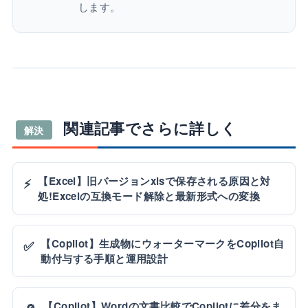
します。
関連記事でさらに詳しく
解決
【Excel】旧バージョンxlsで保存される原因と対
⚡
処!Excelの互換モード解除と最新形式への変換
【Copilot】生成物にウォーターマークをCopilot自
✅
動付与する手順と運用設計
【Copilot】Wordの文書比較でCopilotに差分をま