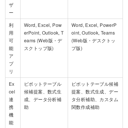
ザ
ー
利
Word, Excel, Pow
Word, Excel, PowerP
用
erPoint, Outlook, T
oint, Outlook, Teams
可
eams (Web版・デ
(Web版・デスクトッ
能
スクトップ版)
プ版)
ア
プ
リ
Ex
ピボットテーブル
ピボットテーブル候補
cel
候補提案、数式生
提案、数式生成、デー
連
成、データ分析補
タ分析補助、カスタム
携
助
関数作成補助
機
能