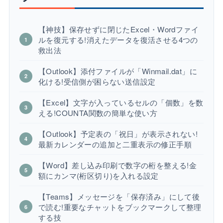
【神技】保存せずに閉じたExcel・Wordファイ
ルを復元する!消えたデータを復活させる4つの
救出法
【Outlook】添付ファイルが「Winmail.dat」に
化ける!受信側が困らない送信設定
【Excel】文字が入っているセルの「個数」を数
える!COUNTA関数の簡単な使い方
【Outlook】予定表の「祝日」が表示されない!
最新カレンダーの追加と二重表示の修正手順
【Word】差し込み印刷で数字の桁を整える!金
額にカンマ(桁区切り)を入れる設定
【Teams】メッセージを「保存済み」にして後
で読む!重要なチャットをブックマークして整理
する技