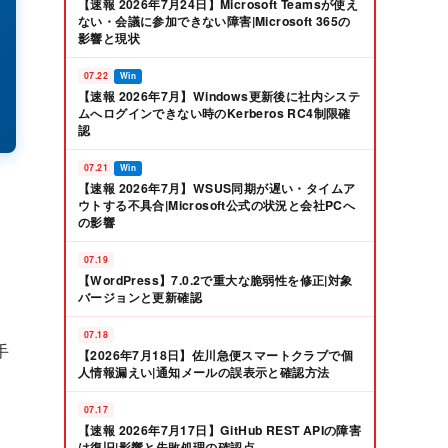
【速報 2026年7月24日】Microsoft Teamsが使え
ない・会議に参加できない障害|Microsoft 365の
影響と現状
07.22
Win
【速報 2026年7月】Windows更新後に社内システ
ムへログインできない時のKerberos RC4制限確
認
07.21
Win
【速報 2026年7月】WSUS同期が遅い・タイムア
ウトする不具合|Microsoft公式の状況と会社PCへ
の影響
07.19
【WordPress】7.0.2で重大な脆弱性を修正|対象
バージョンと更新確認
07.18
手
【2026年7月18日】佐川急便スマートクラブで個
人情報漏えい|通知メールの誤表示と確認方法
07.17
【速報 2026年7月17日】GitHub REST APIの障害
は復旧|影響と失敗処理の確認点