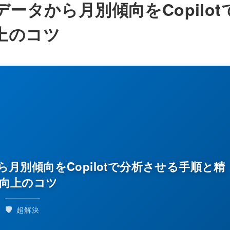
売上データから月別傾向をCopilot
上のコツ
タから月別傾向をCopilotで分析させる手順と精
向上のコツ
🛡️
超解決