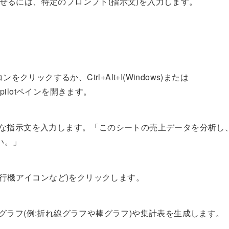
分析させるには、特定のプロンプト(指示文)を入力します。
をクリックするか、Ctrl+Alt+I(Windows)または
opilotペインを開きます。
体的な指示文を入力します。「このシートの売上データを分析し
い。」
行機アイコンなど)をクリックします。
すグラフ(例:折れ線グラフや棒グラフ)や集計表を生成します。