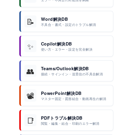
📝
Word解決DB
不具合・書式・設定のトラブル解消
✨
Copilot解決DB
使い方・エラー・設定を完全解決
👥
Teams/Outlook解決DB
、
接続・サインイン・送受信の不具合解消
📽️
PowerPoint解決DB
マスター固定・図形結合・動画再生の解消
📑
PDFトラブル解決DB
閲覧・編集・結合・印刷のエラー解消