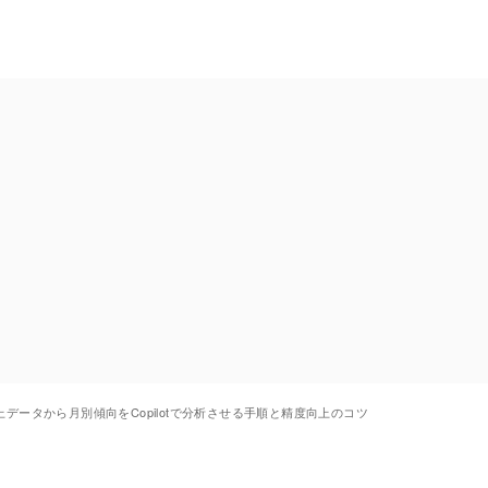
elの売上データから月別傾向をCopilotで分析させる手順と精度向上のコツ