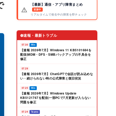
で
【最新】通信・アプリ障害まとめ
⚠️
更新中
リアルタイムで発生中の障害を即チェック
速報・最新トラブル
🔴
07.30
Win
【速報 2026年7月】Windows 11 KB5101684を
配信|MDM・DFS・SMBバックアップの不具合を
修正
07.29
【速報 2026年7月】ChatGPTで会話が読み込めな
い・続けられない時の公式障害と復旧状況
07.25
Win
【速報 2026年7月】Windows Update
KB5121767を配信|一部PCで7月更新が入らない
問題を修正
07.24
Teams