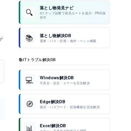
落とし物発見ナビ
🔍
3ステップ診断で発見ルートを提示・PNG保
存可
📚
落とし物解決DB
が
電車・バス・空港・海外・ペット網羅
📚
ITトラブル解決DB
💻
Windows解決DB
不具合・設定・エラーを完全解決
🧭
Edge解決DB
表示・パスワード・拡張機能を完全解決
📊
Excel解決DB
エラー・不具合の対処法を網羅