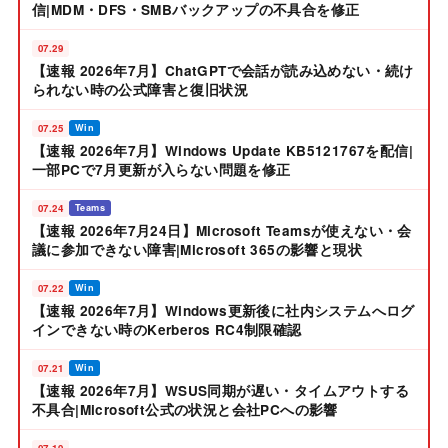
信|MDM・DFS・SMBバックアップの不具合を修正
07.29
【速報 2026年7月】ChatGPTで会話が読み込めない・続け
られない時の公式障害と復旧状況
07.25
Win
【速報 2026年7月】Windows Update KB5121767を配信|
一部PCで7月更新が入らない問題を修正
07.24
Teams
【速報 2026年7月24日】Microsoft Teamsが使えない・会
議に参加できない障害|Microsoft 365の影響と現状
07.22
Win
【速報 2026年7月】Windows更新後に社内システムへログ
インできない時のKerberos RC4制限確認
07.21
Win
【速報 2026年7月】WSUS同期が遅い・タイムアウトする
不具合|Microsoft公式の状況と会社PCへの影響
07.19