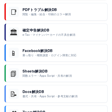
📑
PDFトラブル解決DB
閲覧・編集・結合・印刷のエラー解消
🏛️
確定申告解決DB
e-Tax・マイナンバーカードの不具合解消
📱
Facebook解決DB
乗っ取り・権限譲渡・ログイン障害に対応
📗
Sheets解決DB
関数エラー・Apps Script・共有の解消
📝
Docs解決DB
書式・共有・Apps Script・参考文献の解消