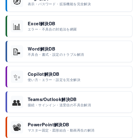
🧭
表示・パスワード・拡張機能を完全解決
📊
Excel解決DB
エラー・不具合の対処法を網羅
📝
Word解決DB
不具合・書式・設定のトラブル解消
✨
Copilot解決DB
使い方・エラー・設定を完全解決
👥
Teams/Outlook解決DB
接続・サインイン・送受信の不具合解消
📽️
PowerPoint解決DB
マスター固定・図形結合・動画再生の解消