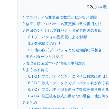
目次
[
非表示
]
1
プロパティ名変更後に数式が動かない原因
2
修正手順:プロパティ名変更後の数式復旧方法
3
原因の切り分け:プロパティ名変更以外の要因
3.1
プロパティの型変更による影響
3.2
数式構文の誤り
3.3
他の数式プロパティとの連鎖的な不整合
4
失敗パターンと注意点
5
管理者に確認すべき情報と事前対策
6
よくある質問
6.1
Q1. プロパティ名を元に戻せば数式は復旧し
6.2
Q2. 数式エディタ上でプロパティ名が赤く
6.3
Q3. プロパティIDを使って数式を書き換え
6.4
Q4. 修正後も数式が動かない場合、他に何
7
まとめ
7.1
解決 関連記事でさらに詳しく