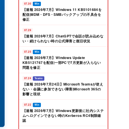
07.30
Win
【速報 2026年7月】Windows 11 KB5101684を
配信|MDM・DFS・SMBバックアップの不具合を
修正
07.29
【速報 2026年7月】ChatGPTで会話が読み込めな
い・続けられない時の公式障害と復旧状況
07.25
Win
【速報 2026年7月】Windows Update
KB5121767を配信|一部PCで7月更新が入らない
問題を修正
07.24
Teams
【速報 2026年7月24日】Microsoft Teamsが使え
ない・会議に参加できない障害|Microsoft 365の
影響と現状
07.22
Win
【速報 2026年7月】Windows更新後に社内システ
ムへログインできない時のKerberos RC4制限確
認