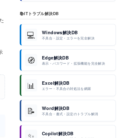
📚
ITトラブル解決DB
た
💻
Windows解決DB
不具合・設定・エラーを完全解決
示
🧭
Edge解決DB
表示・パスワード・拡張機能を完全解決
📊
Excel解決DB
エラー・不具合の対処法を網羅
📝
Word解決DB
不具合・書式・設定のトラブル解消
✨
Copilot解決DB