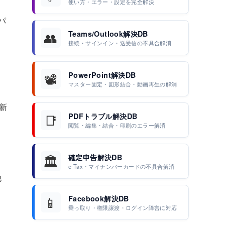
使い方・エラー・設定を完全解決
パ
👥
Teams/Outlook解決DB
接続・サインイン・送受信の不具合解消
📽️
PowerPoint解決DB
マスター固定・図形結合・動画再生の解消
新
📑
PDFトラブル解決DB
閲覧・編集・結合・印刷のエラー解消
ま
🏛️
確定申告解決DB
e-Tax・マイナンバーカードの不具合解消
他
📱
Facebook解決DB
乗っ取り・権限譲渡・ログイン障害に対応