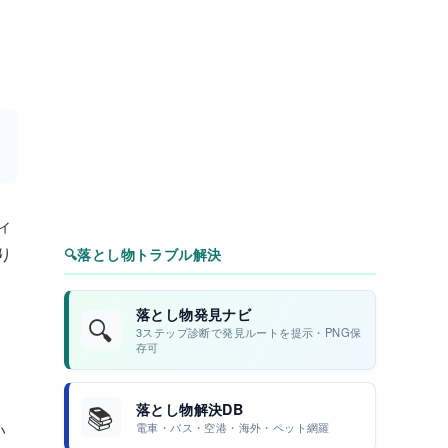
ィ
り
🔍
落とし物トラブル解決
落とし物発見ナビ
🔍
3ステップ診断で発見ルートを提示・PNG保
存可
📚
落とし物解決DB
い
電車・バス・空港・海外・ペット網羅