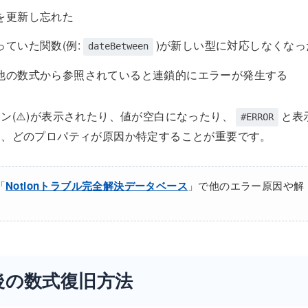
を更新し忘れた
ていた関数(例:
)が新しい型に対応しなくなっ
dateBetween
他の数式から参照されていると連鎖的にエラーが発生する
(⚠️)が表示されたり、値が空白になったり、
と表
#ERROR
し、どのプロパティが原因か特定することが重要です。
「
Notionトラブル完全解決データベース
」で他のエラー原因や解
後の数式復旧方法