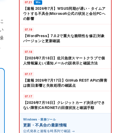
07.21
Win
【速報 2026年7月】WSUS同期が遅い・タイムア
ウトする不具合|Microsoft公式の状況と会社PCへ
の影響
に
い
07.19
【WordPress】7.0.2で重大な脆弱性を修正|対象
操
バージョンと更新確認
、
07.18
【2026年7月18日】佐川急便スマートクラブで個
人情報漏えい|通知メールの誤表示と確認方法
07.17
【速報 2026年7月17日】GitHub REST APIの障害
は復旧|影響と失敗処理の確認点
07.17
【2026年7月16日】クレジットカード決済ができ
ない障害|CARDNETの回復状況と確認手順
Windows・業務ツール
更新・不具合の最新情報
公式発表と速報を時系列で確認 →